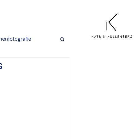
enfotografie
s
he Fotografie
Outdoorshooting