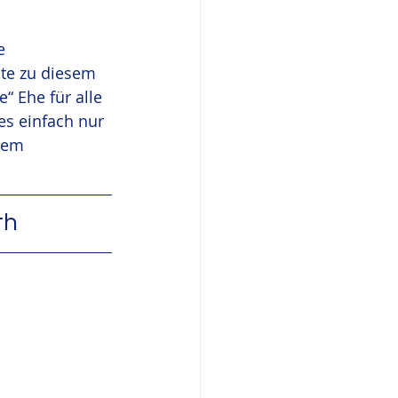
e 
te zu diesem 
“ Ehe für alle 
es einfach nur 
nem 
th