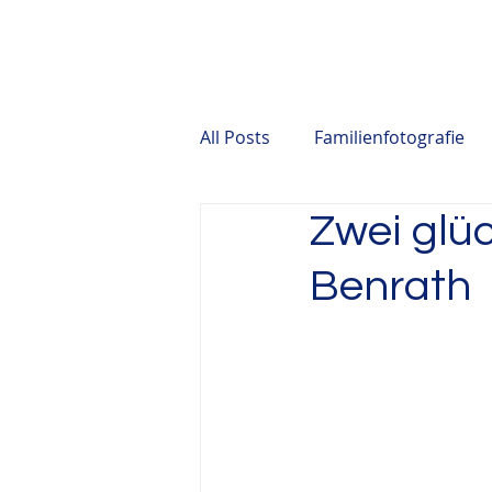
Home
Investition
Blo
All Posts
Familienfotografie
Zwei glüc
Geschenkgutschein
Gebu
Benrath
Businessfotografie
Gener
Babyshower