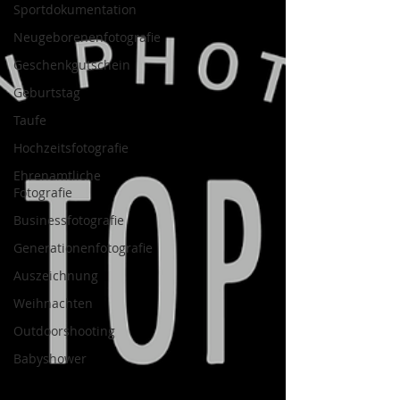
Sportdokumentation
Neugeborenenfotografie
Geschenkgutschein
Geburtstag
Taufe
Hochzeitsfotografie
Ehrenamtliche
Fotografie
Businessfotografie
Generationenfotografie
Auszeichnung
Weihnachten
Outdoorshooting
Babyshower