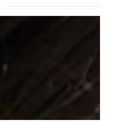
Warum eure wichtigsten Familienfotos noch
nicht existieren Es war einer dieser Tage, an
denen der Sommer genau das hält, was er
verspricht. Die Luft warm, der Garten grün,
irgendwo im Hintergrund das Gackern der
Hühner. Als Familienfotograf in Solingen war
ich bei einer Familie mit drei Jungs – 9, 12 und
14 Jahre alt – zu Hause zu Gast. Nicht im
Studio, nicht im Park. Einfach: bei ihnen. Was
dann passierte, war kein Shooting im
klassischen Sinne. Es war ein Nachmittag. Mit
wa