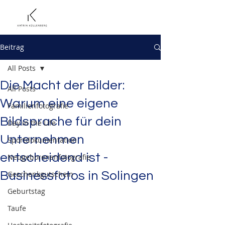
Beitrag
All Posts
Die Macht der Bilder:
All Posts
Warum eine eigene
Familienfotografie
Bildsprache für dein
Day in the Life
Unternehmen
Sportdokumentation
entscheidend ist -
Neugeborenenfotografie
Businessfotos in Solingen
Geschenkgutschein
Geburtstag
Taufe