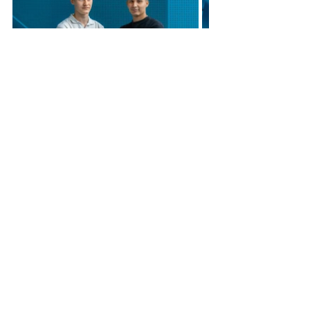
Businessfotos Solingen
All das habe ich schon in 
Zusammenarbeit mit vielen Firmen 
erstellt. Zu meinen Kunden gehören 
die 
Diakonie Bethanien
, die 
Pralinenmanufaktur SCHOCK ! olade,
Kretzer
,
 Franziska Kerkenberg 
Coaching
, 
W1nnas
,  u.a.
So sehen also Businessfotos in 
Solingen aus. Ich arbeite aber 