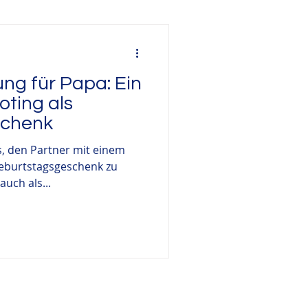
he Fotografie
ng für Papa: Ein
Outdoorshooting
oting als
schenk
s, den Partner mit einem
Geburtstagsgeschenk zu
uch als...