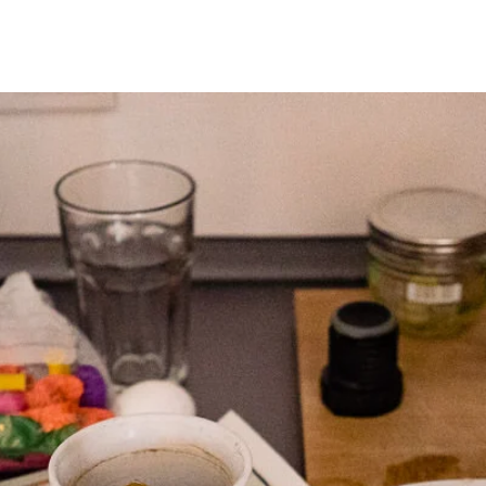
g
Katrin
More