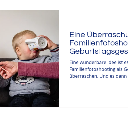
rtstag
Taufe
Hochzeitsfotografie
Ehrenamtlic
Eine Überraschu
ationenfotografie
Auszeichnung
Weihnachten
Familienfotosho
Geburtstagsge
Eine wunderbare Idee ist e
Familienfotoshooting als 
überraschen. Und es dann a