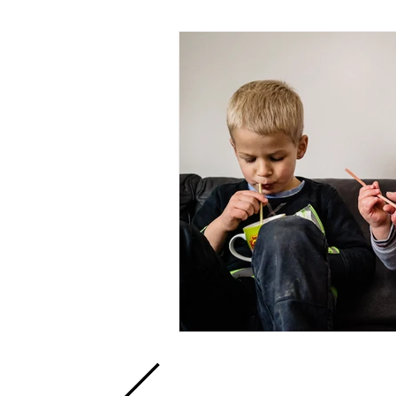
Geschenkgutschein
Gebu
Businessfotografie
Gener
Babyshower