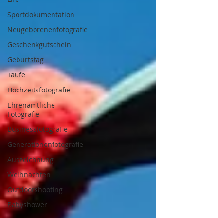
Sportdokumentation
Neugeborenenfotografie
Geschenkgutschein
Geburtstag
Taufe
Hochzeitsfotografie
Ehrenamtliche
Fotografie
Businessfotografie
Generationenfotografie
Auszeichnung
Weihnachten
Outdoorshooting
Babyshower