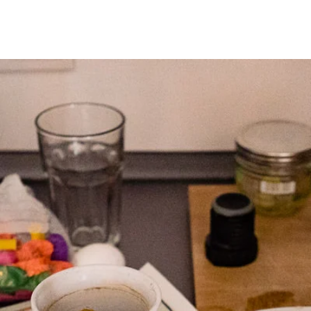
g
Katrin
More