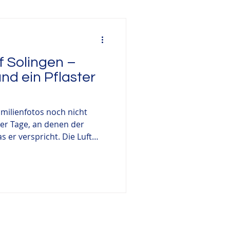
he Fotografie
f Solingen –
Outdoorshooting
nd ein Pflaster
milienfotos noch nicht
ser Tage, an denen der
 er verspricht. Die Luft
gendwo im Hintergrund das
milienfotograf in Solingen
t drei Jungs – 9, 12 und 14
. Nicht im Studio, nicht im
as dann passierte, war kein
nne. Es war ein Nachmittag.