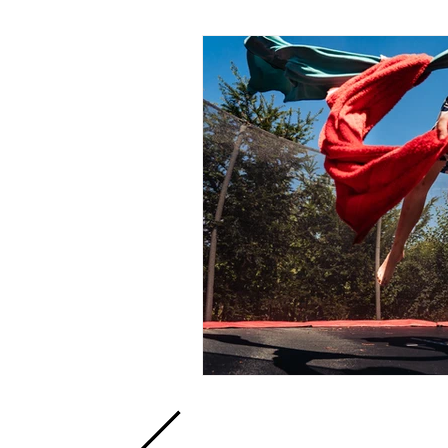
Geschenkgutschein
Gebu
Businessfotografie
Gener
Babyshower