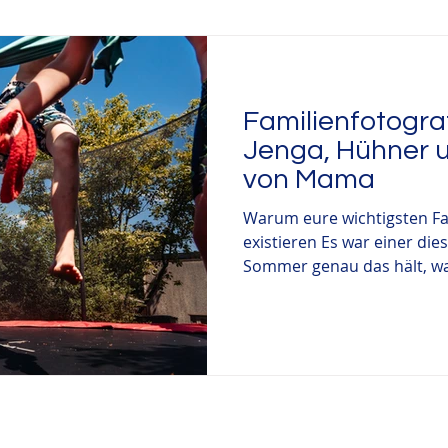
rtstag
Taufe
Hochzeitsfotografie
Ehrenamtlic
Familienfotogra
ationenfotografie
Auszeichnung
Weihnachten
Jenga, Hühner u
von Mama
Warum eure wichtigsten Fa
existieren Es war einer die
Sommer genau das hält, was
warm, der Garten grün, ir
Gackern der Hühner. Als Fa
war ich bei einer Familie mi
Jahre alt – zu Hause zu Gast
Park. Einfach: bei ihnen. W
Shooting im klassischen Si
Mit wa