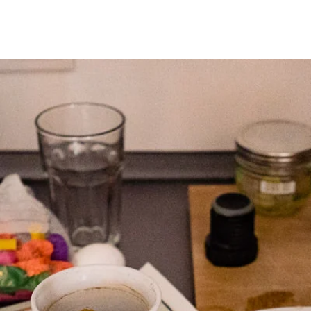
g
Katrin
More