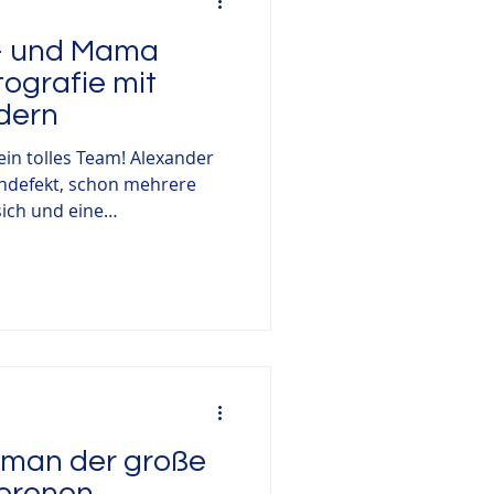
 – und Mama
tografie mit
dern
ein tolles Team! Alexander
ndefekt, schon mehrere
ich und eine
Hält seine Mutter das auch
 das Beste für ihn zu
 berufstätige
ette Verantwortung für sein
leicht. Abr Nadiia ist einfach
istische Persönlichkeit, die
 Sch
t man der große
orenen