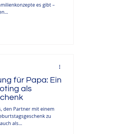
amilienkonzepte es gibt –
n...
ng für Papa: Ein
oting als
schenk
s, den Partner mit einem
Geburtstagsgeschenk zu
uch als...