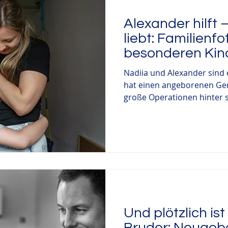
Alexander hilft
liebt: Familienfo
besonderen Kin
Nadiia und Alexander sind 
hat einen angeborenen Ge
große Operationen hinter s
Entwicklungsverzögerung. 
nur eine Sekunde davon ab,
wollen? Natürlich nicht! Als
Alleinerziehende die kompl
Kind zu tragen, ist niemals 
eine energiegeladene, optim
niemals aufgibt. Neben der
Und plötzlich is
Bruder: Neugeb