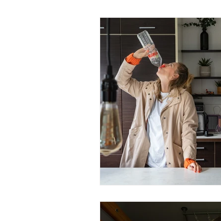
Geschenkgutschein
Gebu
Businessfotografie
Gener
Babyshower