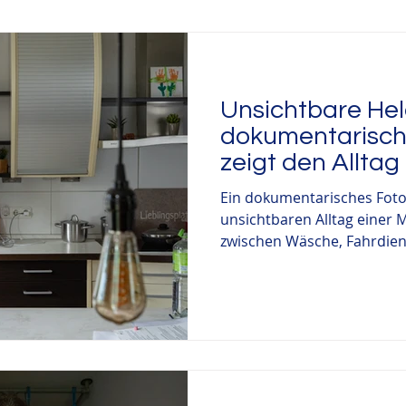
rtstag
Taufe
Hochzeitsfotografie
Ehrenamtlic
Unsichtbare Hel
ationenfotografie
Auszeichnung
Weihnachten
dokumentarisch
zeigt den Alltag
sechs Kindern
Ein dokumentarisches Foto
unsichtbaren Alltag einer 
zwischen Wäsche, Fahrdien
Warum diese Arbeit Sichtba
Ehemann sie mit Bildern wü