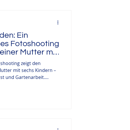
he Fotografie
den: Ein
Outdoorshooting
es Fotoshooting
 einer Mutter mit
shooting zeigt den
Mutter mit sechs Kindern –
st und Gartenarbeit.
rkeit verdient und wie ein
rdigt.