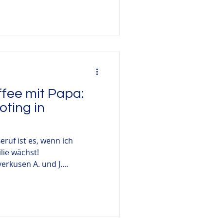
ffee mit Papa:
oting in
ruf ist es, wenn ich
lie wächst!
erkusen A. und J....